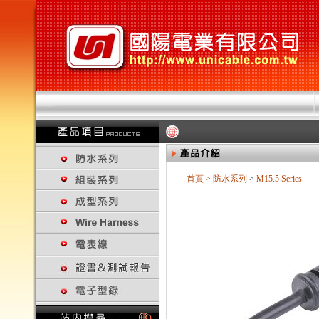
首頁
>
防水系列
>
M15.5 Series
回上一頁