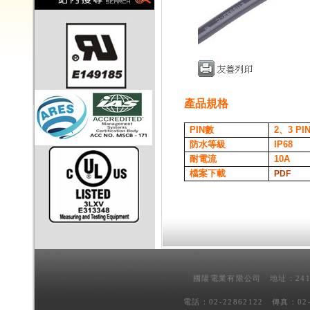
產品規格
PIN
數
2、3
PI
防水等級
IP68
耐電流
10A
檔案下載
PDF
國陽電業有限公司 地址：241
電話：02-22862122 傳真：02