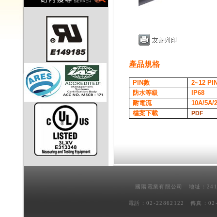
產品規格
PIN
數
2~12
PI
防水等級
IP68
耐電流
10A/5A/
檔案下載
PDF
國陽電業有限公司 地址：241
電話：02-22862122 傳真：02