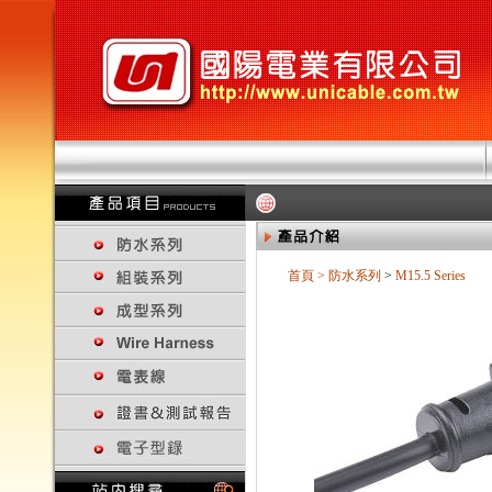
首頁
>
防水系列
>
M15.5 Series
回上一頁