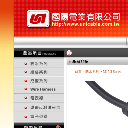
首頁
>
防水系列
>
M15.5 Series
回上一頁