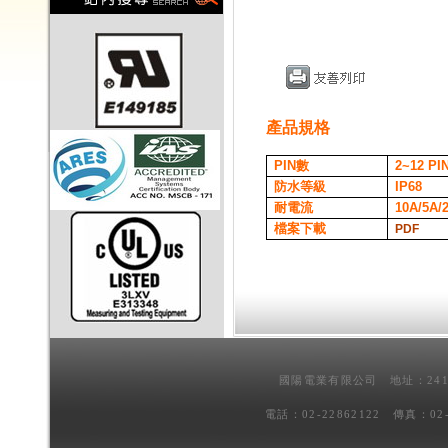
產品規格
PIN
數
2~12
PI
防水等級
IP68
耐電流
10A/5A/
檔案下載
PDF
國陽電業有限公司 地址：241
電話：02-22862122 傳真：02