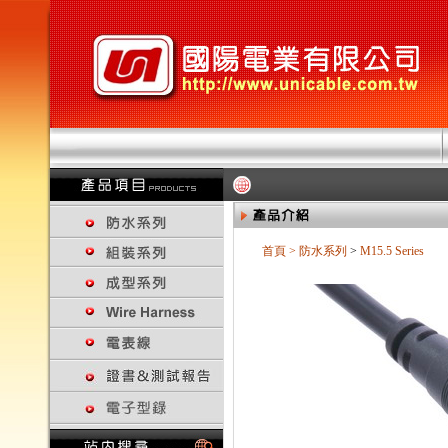
首頁
>
防水系列
>
M15.5 Series
回上一頁