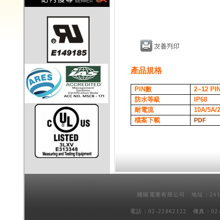
產品規格
PIN
數
2~12
PI
防水等級
IP68
耐電流
10A/5A/
檔案下載
PDF
國陽電業有限公司 地址：241
電話：02-22862122 傳真：02