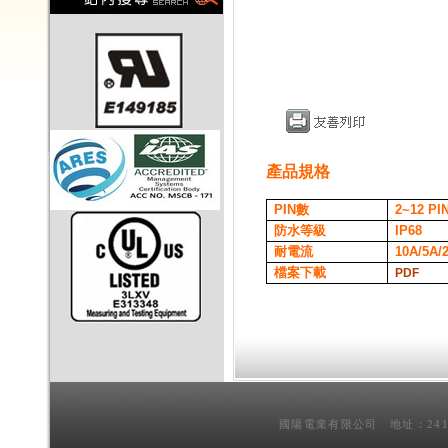
產品規格
PIN
數
2~12
PI
防水等級
IP68
耐電流
10A/5A/
檔案下載
PDF
國陽電業有限公司 地址：241