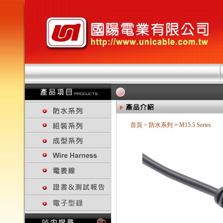
首頁
>
防水系列
>
M15.5 Series
回上一頁