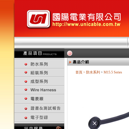
首頁
>
防水系列
>
M15.5 Series
回上一頁