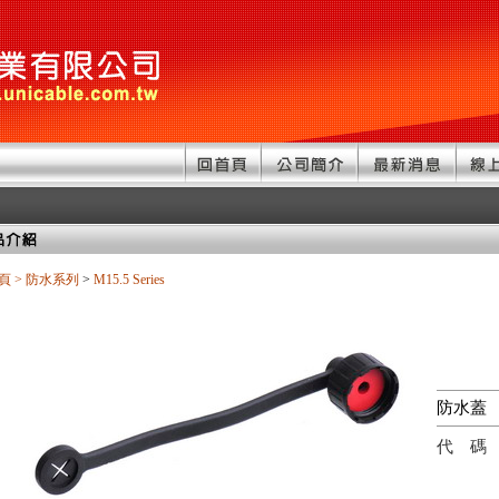
頁
>
防水系列
>
M15.5 Series
防水蓋
代