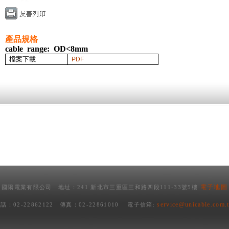
產品規格
cable range: OD<8mm
檔案下載
PDF
電子地圖
國陽電業有限公司 地址：241 新北市三重區三和路四段111-33號5樓
service@unicable.com.
話：02-22862122 傳真：02-22861010 電子信箱: