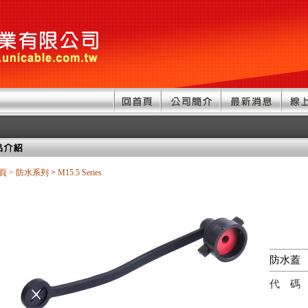
頁
>
防水系列
>
M15.5 Series
防水蓋
代