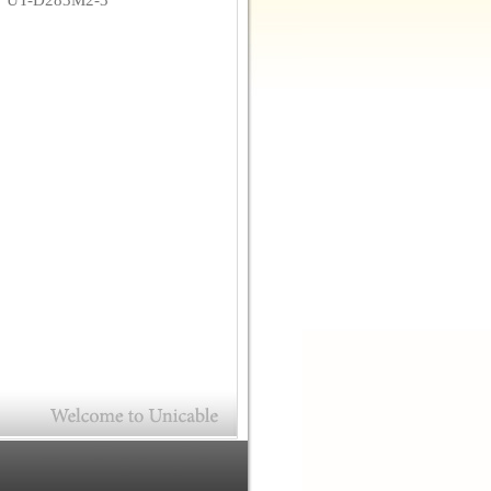
碼
UT-D283M2-3