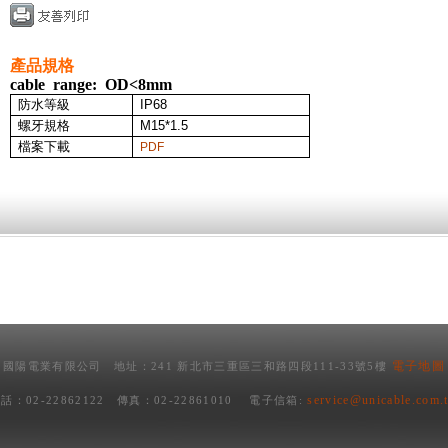
產品規格
cable range: OD<8mm
防水等級
IP68
螺牙規格
M15*1.5
檔案下載
PDF
電子地圖
國陽電業有限公司 地址：241 新北市三重區三和路四段111-33號5樓
service@unicable.com.
話：02-22862122 傳真：02-22861010 電子信箱: