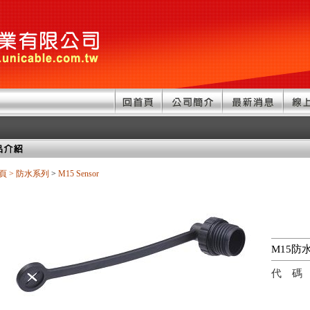
頁
>
防水系列
>
M15 Sensor
M15防
代