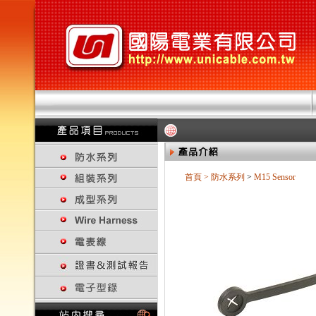
首頁
>
防水系列
>
M15 Sensor
回上一頁