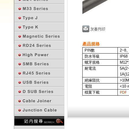
產品規格
PIN
數
2~8
、
防水等級
IP68
螺牙規格
M12*
耐電流
5A
(2
1A
(1
絕緣阻抗
>10
電阻
<10 
檔案下載
PDF
回上一頁