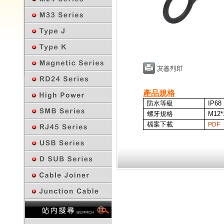
產品規格
防水等級
IP68
螺牙規格
M12*
檔案下載
PDF
回上一頁