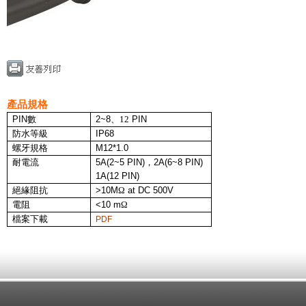
產品規格
PIN
數
2~8
、12
PIN
防水等級
IP68
螺牙規格
M12*1.0
耐電流
5A
(2~5 PIN)，2A(6~8 PIN)
1A
(12 PIN)
絕緣阻抗
>10M
Ω
at DC 500V
電阻
<10 m
Ω
檔案下載
PDF