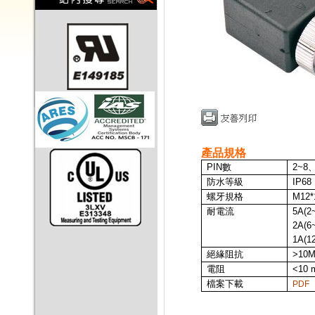
產品規格
PIN
數
2~8
、
防水等級
IP68
螺牙規格
M12*
耐電流
5A
(2
2A
(6
1A(1
絕緣阻抗
>10
電阻
<10 
檔案下載
PDF