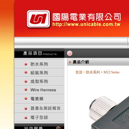
首頁
>
防水系列
>
M12 Series
回上一頁