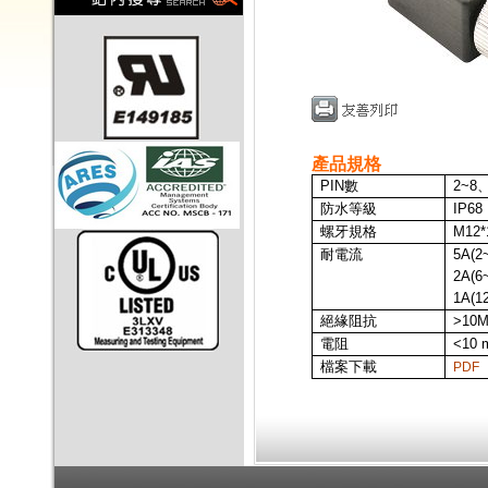
產品規格
PIN
數
2~8
、
防水等級
IP68
螺牙規格
M12*
耐電流
5A
(2
2A
(6
1A(1
絕緣阻抗
>10
電阻
<10 
檔案下載
PDF