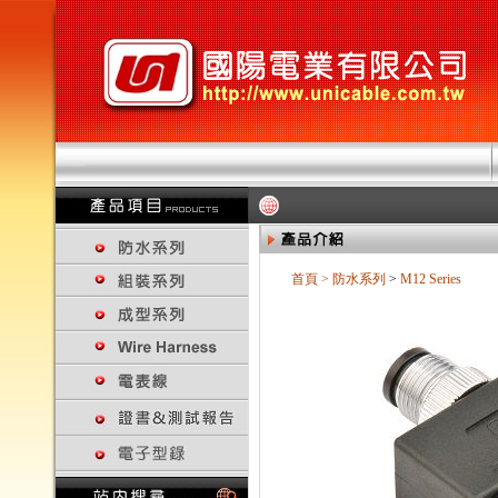
首頁
>
防水系列
>
M12 Series
回上一頁