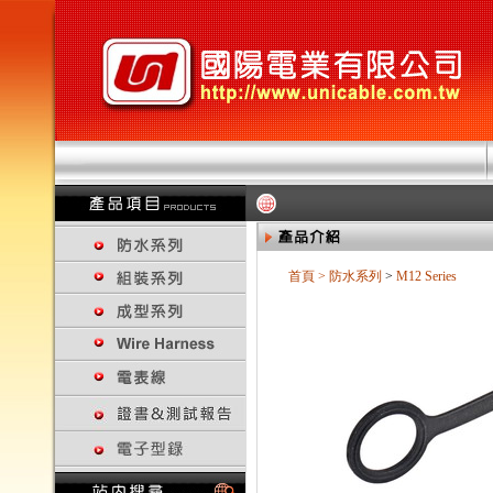
首頁
>
防水系列
>
M12 Series
回上一頁