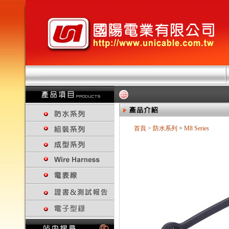
首頁
>
防水系列
>
M8 Series
回上一頁