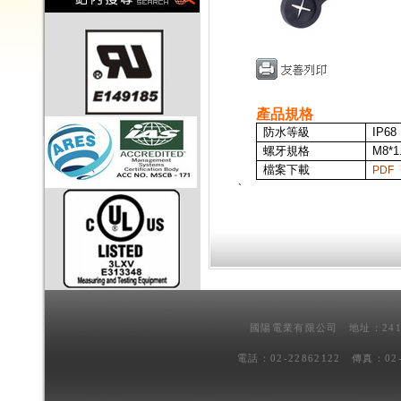
產品規格
防水等級
IP68
螺牙規格
M8*1
檔案下載
PDF
`
國陽電業有限公司 地址：241
電話：02-22862122 傳真：02