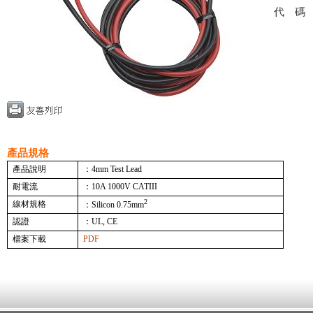
代
產品規格
產品說明
：4mm Test Lead
耐電流
：
10A 1000V CATIII
2
線材規格
：
Silicon 0.75mm
認證
：UL, CE
檔案下載
PDF