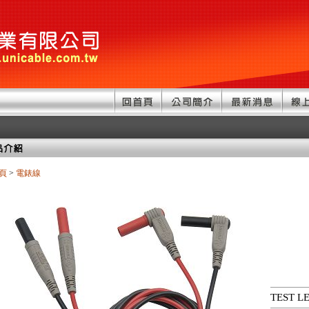
頁
>
電錶線
TEST L