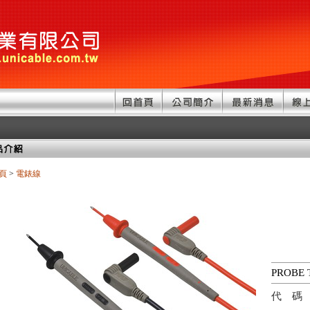
頁
>
電錶線
PROBE 
代