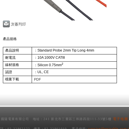
產品規格
產品說明
：Standard Probe 2mm Tip Long 4mm
耐電流
：
10A 1000V CATIII
2
線材規格
：
Silicon 0.75mm
認證
：UL, CE
檔案下載
PDF
電子地圖
國陽電業有限公司 地址：241 新北市三重區三和路四段111-33號5樓
service@unicable.com.
話：02-22862122 傳真：02-22861010 電子信箱: