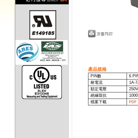
產品規格
PIN
數
6 PI
耐電流
1A-7
額定電壓
250
絕緣阻抗
100
檔案下載
PDF