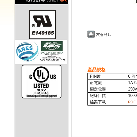
產品規格
PIN
數
6 PI
耐電流
1A-9
額定電壓
250
絕緣阻抗
100
檔案下載
PDF