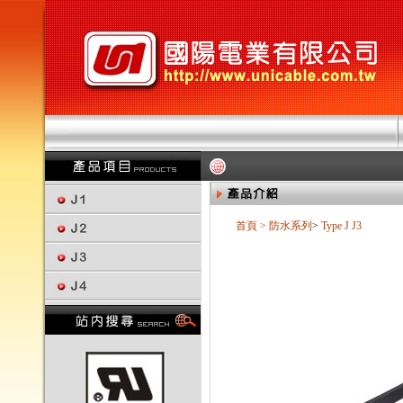
首頁
>
防水系列
>
Type J
J3
回上一頁