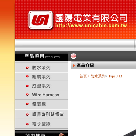
首頁
>
防水系列
>
Type J
J3
回上一頁